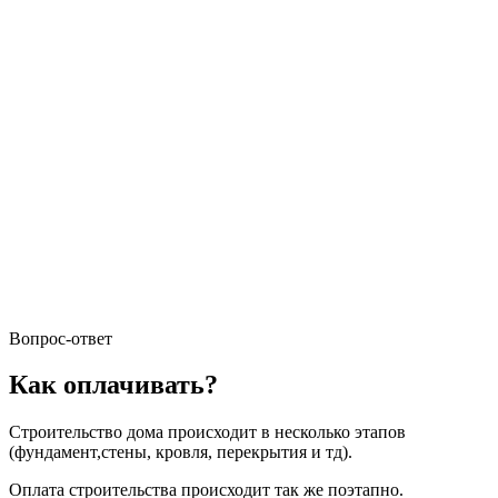
06
Бригада РФ
Цена в комплектации
07
"коробка дома"
от 40 000 руб за м2
Бесплатные
08
корректировки
типового проекта
Вопрос-ответ
Как оплачивать?
Строительство дома происходит в несколько этапов
(фундамент,стены, кровля, перекрытия и тд).
Оплата строительства происходит так же поэтапно.