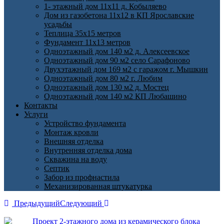
1- этажный дом 11х11 д. Кобыляево
Дом из газобетона 11х12 в КП Ярославские
усадьбы
Теплица 35х15 метров
Фундамент 11х13 метров
Одноэтажный дом 140 м2 д. Алексеевское
Одноэтажный дом 90 м2 село Сарафоново
Двухэтажный дом 169 м2 с гаражом г. Мышкин
Одноэтажный дом 80 м2 г. Любим
Одноэтажный дом 130 м2 д. Мостец
Одноэтажный дом 140 м2 КП Любашино
Контакты
Услуги
Устройство фундамента
Монтаж кровли
Внешняя отделка
Внутренняя отделка дома
Скважина на воду
Септик
Забор из профнастила
Механизированная штукатурка
Предыдущий
Следующий