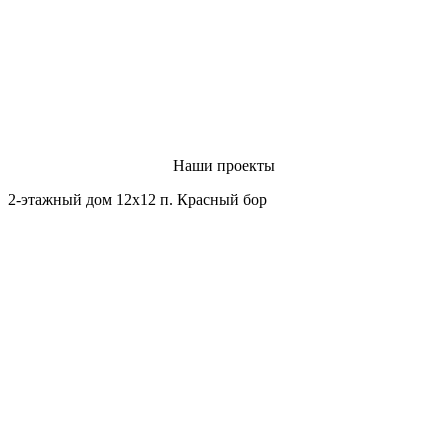
с фото и видео отчетом
Подписание акта
приема всего дома
Наши проекты
2-этажный дом 12х12 п. Красный бор