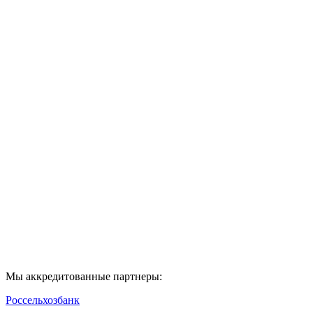
…
Close
Ваше имя
*
Телефон
*
*
C
политикой конфиденциальности
ознакомлен
Предыдущий
NEXT
Отправить
Мы аккредитованные партнеры:
Россельхозбанк