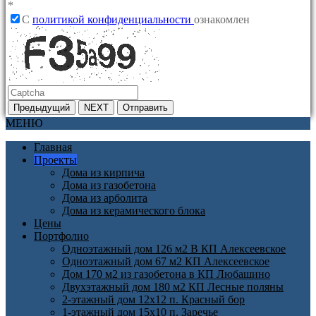
*
C
политикой конфиденциальности
ознакомлен
Предыдущий
NEXT
Отправить
МЕНЮ
Главная
Проекты
Дома из кирпича
Дома из газобетона
Дома из арболита
Дома из керамического блока
Цены
Портфолио
Одноэтажный дом 126 м2 В КП Алексеевское
Одноэтажный дом 67 м2 КП Алексеевское
Дом 170 м2 из газобетона в КП Любашино
Двухэтажный дом 180 м2 КП Лесные поляны
2-этажный дом 12х12 п. Красный бор
1-этажный дом 15х10 п. Заречье