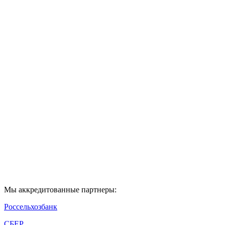
…
Close
Ваше имя
*
Телефон
*
*
C
политикой конфиденциальности
ознакомлен
PREV
NEXT
Отправить
Мы аккредитованные партнеры:
Россельхозбанк
СБЕР