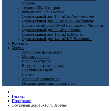
усадьбы
Теплица 35х15 метров
Фундамент 11х13 метров
Одноэтажный дом 140 м2 д. Алексеевское
Одноэтажный дом 90 м2 село Сарафоново
Двухэтажный дом 169 м2 с гаражом г. Мышкин
Одноэтажный дом 80 м2 г. Любим
Одноэтажный дом 130 м2 д. Мостец
Одноэтажный дом 140 м2 КП Любашино
Контакты
Услуги
Устройство фундамента
Монтаж кровли
Внешняя отделка
Внутренняя отделка дома
Скважина на воду
Септик
Забор из профнастила
Механизированная штукатурка
Главная
Портфолио
1-этажный дом 15х10 п. Заречье