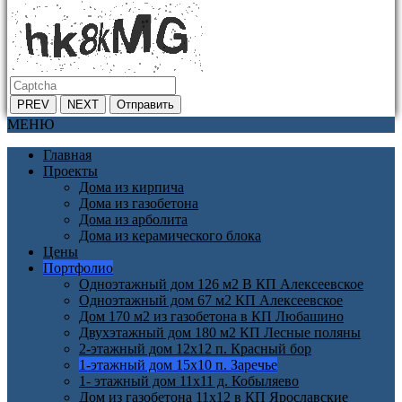
PREV
NEXT
Отправить
МЕНЮ
Главная
Проекты
Дома из кирпича
Дома из газобетона
Дома из арболита
Дома из керамического блока
Цены
Портфолио
Одноэтажный дом 126 м2 В КП Алексеевское
Одноэтажный дом 67 м2 КП Алексеевское
Дом 170 м2 из газобетона в КП Любашино
Двухэтажный дом 180 м2 КП Лесные поляны
2-этажный дом 12х12 п. Красный бор
1-этажный дом 15х10 п. Заречье
1- этажный дом 11х11 д. Кобыляево
Дом из газобетона 11х12 в КП Ярославские